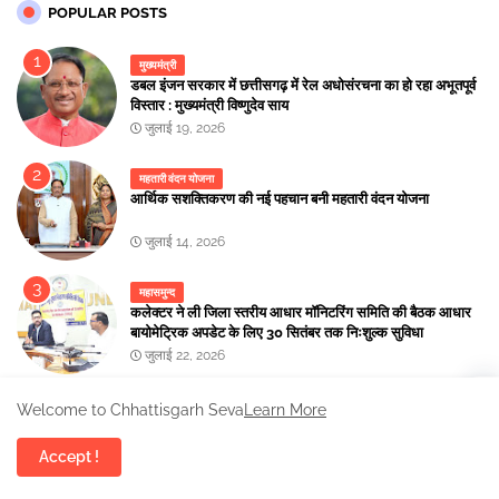
POPULAR POSTS
मुख्यमंत्री
डबल इंजन सरकार में छत्तीसगढ़ में रेल अधोसंरचना का हो रहा अभूतपूर्व
विस्तार : मुख्यमंत्री विष्णुदेव साय
जुलाई 19, 2026
महतारी वंदन योजना
आर्थिक सशक्तिकरण की नई पहचान बनी महतारी वंदन योजना
जुलाई 14, 2026
महासमुन्द
कलेक्टर ने ली जिला स्तरीय आधार मॉनिटरिंग समिति की बैठक आधार
बायोमेट्रिक अपडेट के लिए 30 सितंबर तक निःशुल्क सुविधा
जुलाई 22, 2026
महतारी वंदन योजना
Welcome to Chhattisgarh Seva
Learn More
आर्थिक स्वावलंबन की नई पहचान बन रही है महतारी वंदन योजना:
मुख्यमंत्री विष्णुदेव साय
Accept !
जुलाई 12, 2026