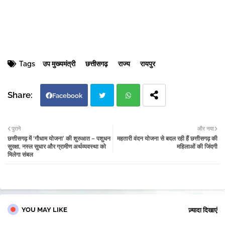
Tags
उप मुख्यमंत्री
छत्तीसगढ़
राज्य
रायपुर
Facebook
Twi
Wh
पुराने
और नया
छत्तीसगढ़ में ‘गौधाम योजना’ की शुरुआत – पशुधन
महतारी वंदन योजना से बदल रही हैं छत्तीसगढ़ की
tter
atsa
सुरक्षा, नस्ल सुधार और ग्रामीण अर्थव्यवस्था को
महिलाओं की जिंदगी
मिलेगा संबल
pp
YOU MAY LIKE
ज़्यादा दिखाएं